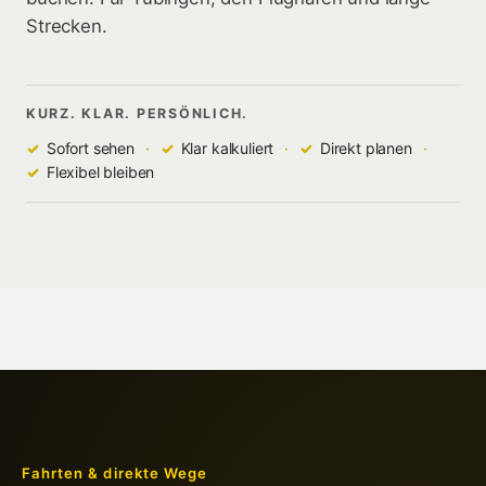
Strecken.
Renna Taxi
KURZ. KLAR. PERSÖNLICH.
Tübingen &
STR
✓
Sofort sehen
·
✓
Klar kalkuliert
·
✓
Direkt planen
·
Fahrt
planen
✓
Flexibel bleiben
Fahrt planen
Fahrten & direkte Wege