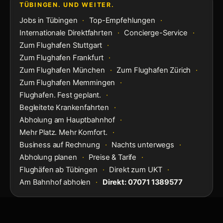
TÜBINGEN. UND WEITER.
Jobs in Tübingen
·
Top-Empfehlungen
·
Internationale Direktfahrten
·
Concierge-Service
·
Zum Flughafen Stuttgart
·
Zum Flughafen Frankfurt
·
Zum Flughafen München
·
Zum Flughafen Zürich
·
Zum Flughafen Memmingen
·
Flughafen. Fest geplant.
·
Begleitete Krankenfahrten
·
Abholung am Hauptbahnhof
·
Mehr Platz. Mehr Komfort.
·
Business auf Rechnung
·
Nachts unterwegs
·
Abholung planen
·
Preise & Tarife
·
Flughäfen ab Tübingen
·
Direkt zum UKT
·
Am Bahnhof abholen
·
Direkt: 07071 1389577