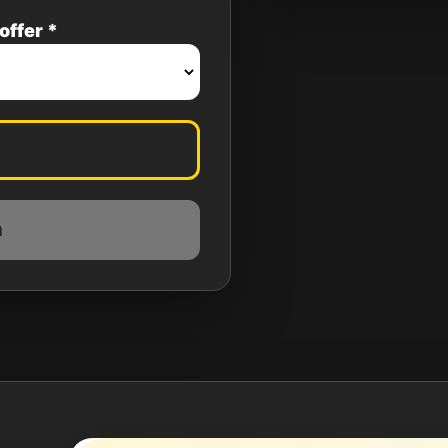
offer *
n