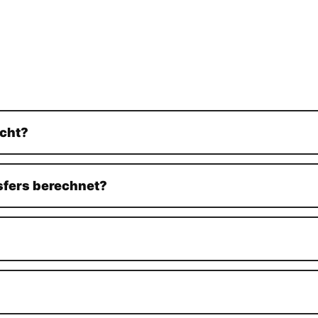
acht?
sfers berechnet?