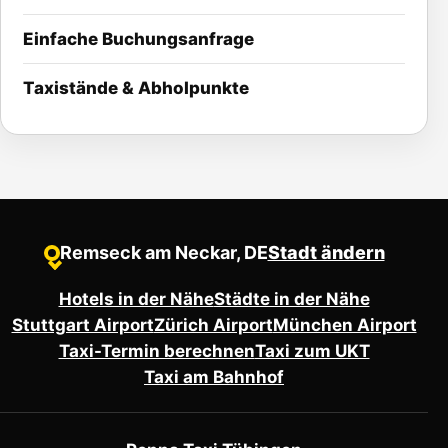
Einfache Buchungsanfrage
Taxistände & Abholpunkte
Remseck am Neckar, DE
Stadt ändern
●
Hotels in der Nähe
Städte in der Nähe
Stuttgart Airport
Zürich Airport
München Airport
Taxi-Termin berechnen
Taxi zum UKT
Taxi am Bahnhof