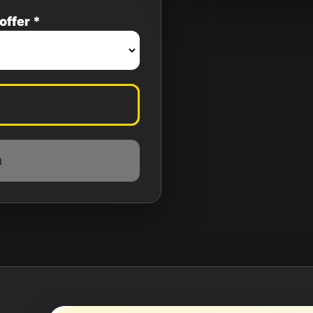
offer *
n